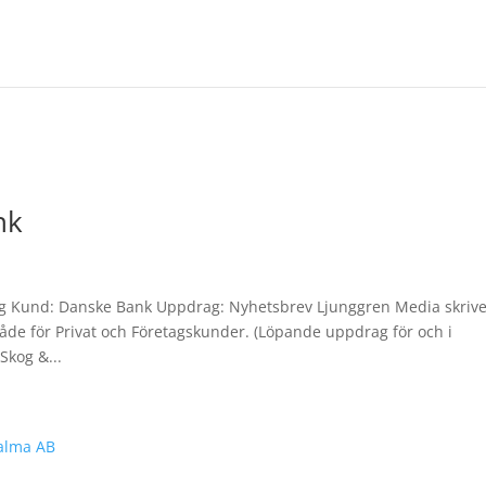
nk
ng Kund: Danske Bank Uppdrag: Nyhetsbrev Ljunggren Media skriv
de för Privat och Företagskunder. (Löpande uppdrag för och i
kog &...